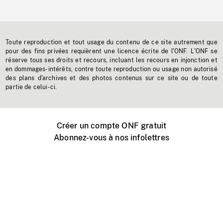
Toute reproduction et tout usage du contenu de ce site autrement que
pour des fins privées requièrent une licence écrite de l'ONF. L'ONF se
réserve tous ses droits et recours, incluant les recours en injonction et
en dommages-intérêts, contre toute reproduction ou usage non autorisé
des plans d'archives et des photos contenus sur ce site ou de toute
partie de celui-ci.
Créer un compte ONF gratuit
Abonnez-vous à nos infolettres
Événements ONF près de chez vous
Créer avec l’ONF
Organiser une projection publique
À propos de ce site
Centre d'aide