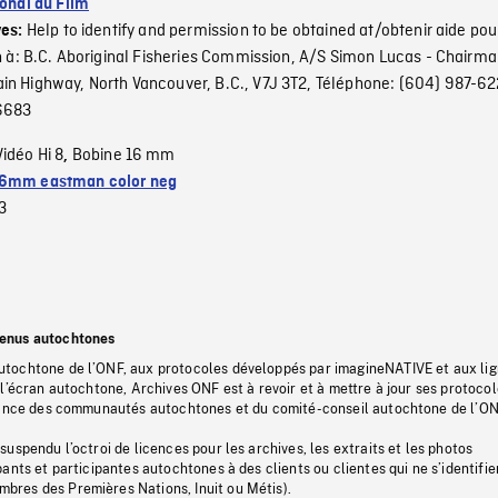
ional du Film
Help to identify and permission to be obtained at/obtenir aide pou
ves:
on à: B.C. Aboriginal Fisheries Commission, A/S Simon Lucas - Chairma
in Highway, North Vancouver, B.C., V7J 3T2, Téléphone: (604) 987-62
-6683
Vidéo Hi 8
Bobine 16 mm
,
6mm eastman color neg
3
tenus autochtones
tochtone de l’ONF, aux protocoles développés par imagineNATIVE et aux li
l’écran autochtone, Archives ONF est à revoir et à mettre à jour ses protoco
stance des communautés autochtones et du comité-conseil autochtone de l’ON
uspendu l’octroi de licences pour les archives, les extraits et les photos
ants et participantes autochtones à des clients ou clientes qui ne s’identifie
res des Premières Nations, Inuit ou Métis).