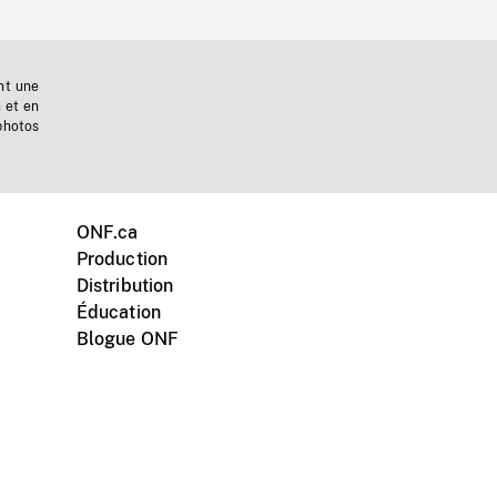
nt une
n et en
photos
ONF.ca
Production
Distribution
Éducation
Blogue ONF