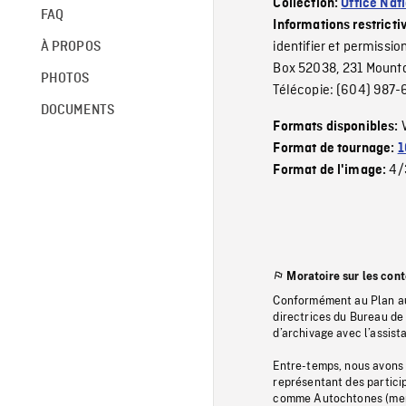
Collection:
Office Nat
FAQ
Informations restricti
identifier et permissi
À PROPOS
Box 52038, 231 Mounta
PHOTOS
Télécopie: (604) 987
DOCUMENTS
Formats disponibles:
Format de tournage:
1
4/
Format de l'image:
Moratoire sur les con
Conformément au Plan au
directrices du Bureau de 
d’archivage avec l’assi
Entre-temps, nous avons s
représentant des particip
comme Autochtones (memb