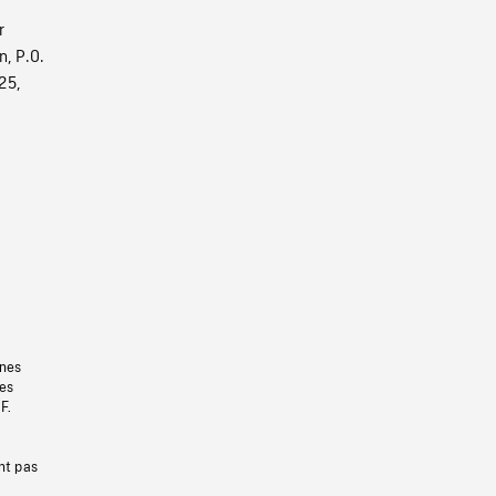
r
n, P.O.
25,
gnes
les
F.
nt pas