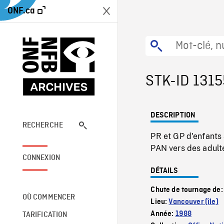
ONF.ca
STK-ID 1315
DESCRIPTION
RECHERCHE
PR et GP d'enfants 
PAN vers des adult
CONNEXION
DÉTAILS
Chute de tournage de
OÙ COMMENCER
Lieu:
Vancouver (île)
Année:
1988
TARIFICATION