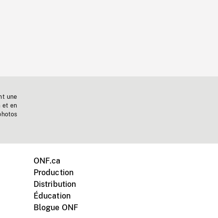
nt une
n et en
photos
ONF.ca
Production
Distribution
Éducation
Blogue ONF