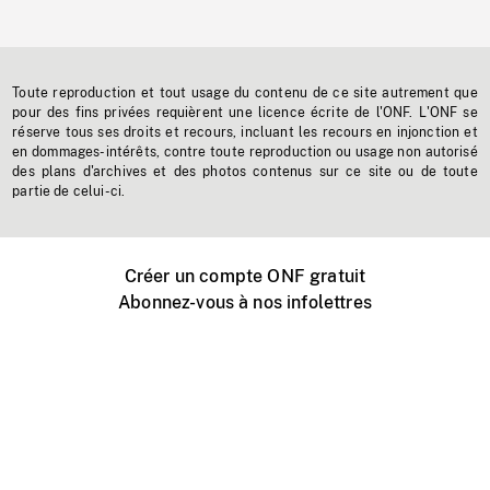
Toute reproduction et tout usage du contenu de ce site autrement que
pour des fins privées requièrent une licence écrite de l'ONF. L'ONF se
réserve tous ses droits et recours, incluant les recours en injonction et
en dommages-intérêts, contre toute reproduction ou usage non autorisé
des plans d'archives et des photos contenus sur ce site ou de toute
partie de celui-ci.
Créer un compte ONF gratuit
Abonnez-vous à nos infolettres
Événements ONF près de chez vous
Créer avec l’ONF
Organiser une projection publique
À propos de ce site
Centre d'aide