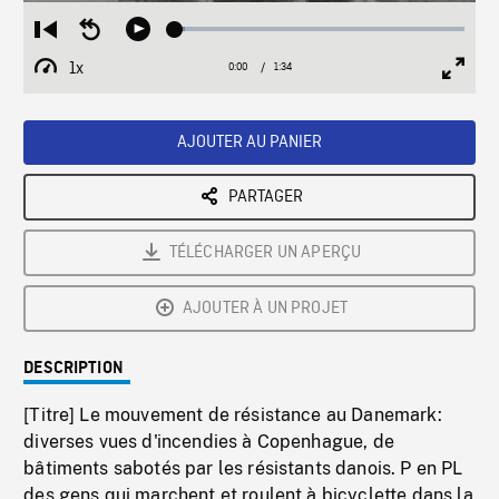
Loaded
:
Restart
Seek
Play
3.23%
from
backward
1x
0:00
Current
1:34
Duration
/
beginning
10
Playback
Full
Time
seconds
Rate
Scree
AJOUTER AU PANIER
PARTAGER
TÉLÉCHARGER UN APERÇU
AJOUTER À UN PROJET
DESCRIPTION
[Titre] Le mouvement de résistance au Danemark:
diverses vues d'incendies à Copenhague, de
bâtiments sabotés par les résistants danois. P en PL
des gens qui marchent et roulent à bicyclette dans la