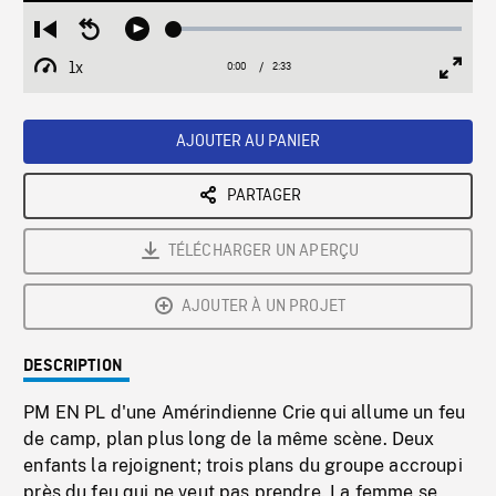
Loaded
:
Restart
Seek
Play
1.97%
from
backward
1x
0:00
Current
2:33
Duration
/
beginning
10
Playback
Full
Time
seconds
Rate
Scree
AJOUTER AU PANIER
PARTAGER
TÉLÉCHARGER UN APERÇU
AJOUTER À UN PROJET
DESCRIPTION
PM EN PL d'une Amérindienne Crie qui allume un feu
de camp, plan plus long de la même scène. Deux
enfants la rejoignent; trois plans du groupe accroupi
près du feu qui ne veut pas prendre. La femme se