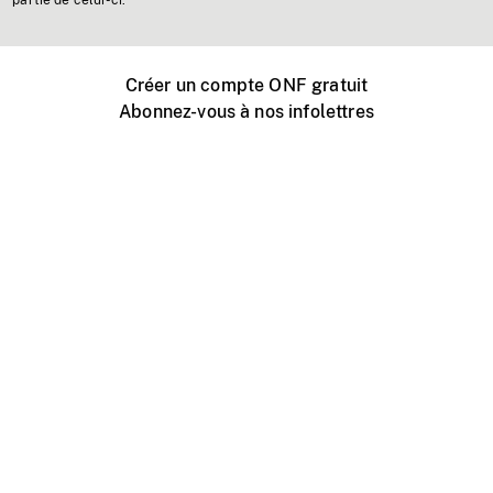
partie de celui-ci.
Créer un compte ONF gratuit
Abonnez-vous à nos infolettres
Événements ONF près de chez vous
Créer avec l’ONF
Organiser une projection publique
À propos de ce site
Centre d'aide
Contactez-nous
Espace Média
Emplois
ONF.ca
Production