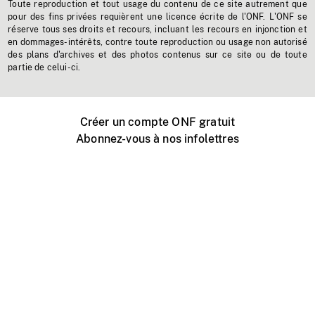
Toute reproduction et tout usage du contenu de ce site autrement que
pour des fins privées requièrent une licence écrite de l'ONF. L'ONF se
réserve tous ses droits et recours, incluant les recours en injonction et
en dommages-intérêts, contre toute reproduction ou usage non autorisé
des plans d'archives et des photos contenus sur ce site ou de toute
partie de celui-ci.
Créer un compte ONF gratuit
Abonnez-vous à nos infolettres
Événements ONF près de chez vous
Créer avec l’ONF
Organiser une projection publique
À propos de ce site
Centre d'aide
Contactez-nous
Espace Média
Emplois