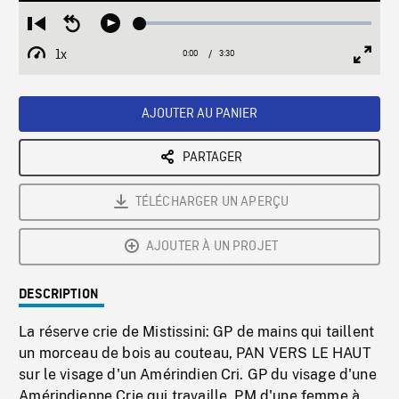
Loaded
:
Restart
Seek
Play
1.42%
from
backward
1x
0:00
Current
3:30
Duration
/
beginning
10
Playback
Full
Time
seconds
Rate
Scree
AJOUTER AU PANIER
PARTAGER
TÉLÉCHARGER UN APERÇU
AJOUTER À UN PROJET
DESCRIPTION
La réserve crie de Mistissini: GP de mains qui taillent
un morceau de bois au couteau, PAN VERS LE HAUT
sur le visage d'un Amérindien Cri. GP du visage d'une
Amérindienne Crie qui travaille, PM d'une femme à