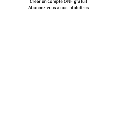
Créer un compte ONF gratuit
Abonnez-vous à nos infolettres
Événements ONF près de chez vous
Créer avec l’ONF
Organiser une projection publique
À propos de ce site
Centre d'aide
Contactez-nous
Espace Média
Emplois
ONF.ca
Production
Distribution
Éducation
Blogue ONF