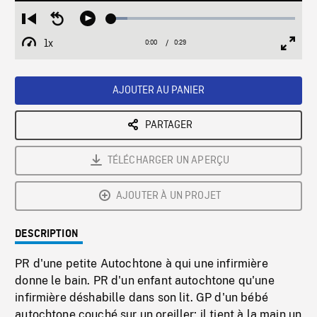
Loaded
:
Restart
Seek
Play
8.91%
from
backward
1x
0:00
Current
0:29
Duration
/
beginning
10
Playback
Full
Time
seconds
Rate
Scree
AJOUTER AU PANIER
PARTAGER
TÉLÉCHARGER UN APERÇU
AJOUTER À UN PROJET
DESCRIPTION
PR d'une petite Autochtone à qui une infirmière
donne le bain. PR d'un enfant autochtone qu'une
infirmière déshabille dans son lit. GP d'un bébé
autochtone couché sur un oreiller; il tient à la main un