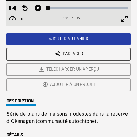
Loaded
:
Restart
Seek
Play
3.16%
from
backward
1x
0:00
Current
1:22
Duration
/
beginning
10
Playback
Full
Time
seconds
Rate
Scree
AJOUTER AU PANIER
PARTAGER
TÉLÉCHARGER UN APERÇU
AJOUTER À UN PROJET
DESCRIPTION
Série de plans de maisons modestes dans la réserve
d'Okanagan (communauté autochtone).
DÉTAILS