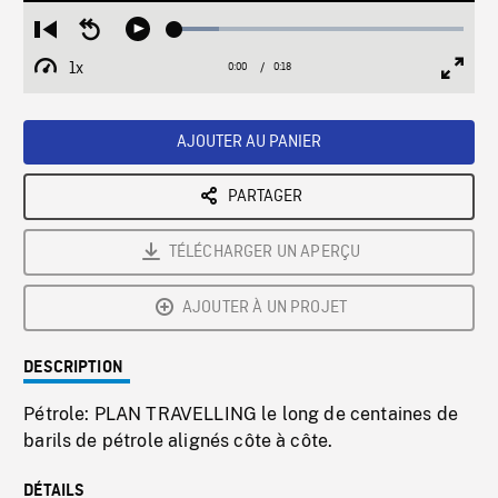
Loaded
:
Restart
Seek
Play
15.16%
from
backward
1x
0:00
Current
0:18
Duration
/
beginning
10
Playback
Full
Time
seconds
Rate
Scree
AJOUTER AU PANIER
PARTAGER
TÉLÉCHARGER UN APERÇU
AJOUTER À UN PROJET
DESCRIPTION
Pétrole: PLAN TRAVELLING le long de centaines de
barils de pétrole alignés côte à côte.
DÉTAILS