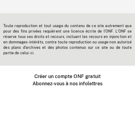
Toute reproduction et tout usage du contenu de ce site autrement que
pour des fins privées requièrent une licence écrite de l'ONF. L'ONF se
réserve tous ses droits et recours, incluant les recours en injonction et
en dommages-intérêts, contre toute reproduction ou usage non autorisé
des plans d'archives et des photos contenus sur ce site ou de toute
partie de celui-ci.
Créer un compte ONF gratuit
Abonnez-vous à nos infolettres
Événements ONF près de chez vous
Créer avec l’ONF
Organiser une projection publique
À propos de ce site
Centre d'aide