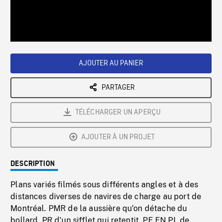
/
Loaded
:
Playback
0%
Rate
AJOUTER AU PANIER
PARTAGER
TÉLÉCHARGER UN APERÇU
AJOUTER À UN PROJET
DESCRIPTION
Plans variés filmés sous différents angles et à des
distances diverses de navires de charge au port de
Montréal. PMR de la aussière qu'on détache du
bollard. PR d'un sifflet qui retentit. PE EN PL de