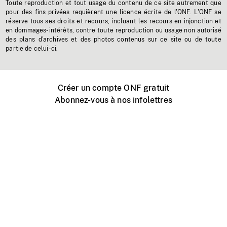
Toute reproduction et tout usage du contenu de ce site autrement que
pour des fins privées requièrent une licence écrite de l'ONF. L'ONF se
réserve tous ses droits et recours, incluant les recours en injonction et
en dommages-intérêts, contre toute reproduction ou usage non autorisé
des plans d'archives et des photos contenus sur ce site ou de toute
partie de celui-ci.
Créer un compte ONF gratuit
Abonnez-vous à nos infolettres
Événements ONF près de chez vous
Créer avec l’ONF
Organiser une projection publique
À propos de ce site
Centre d'aide
Contactez-nous
Espace Média
Emplois