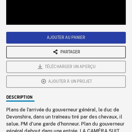
/
Loaded
:
Playback
0%
Rate
AJOUTER AU PANIER
PARTAGER
TÉLÉCHARGER UN APERÇU
AJOUTER À UN PROJET
DESCRIPTION
Plans de l'arrivée du gouverneur général, le duc de
Devonshire, dans un traîneau tiré par des chevaux, il
salue. PM d'une garde d'honneur. Plan du gouverneur
général debout dans une entrée. LA CAMÉRA SUIT