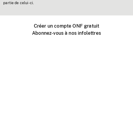
partie de celui-ci.
Créer un compte ONF gratuit
Abonnez-vous à nos infolettres
Événements ONF près de chez vous
Créer avec l’ONF
Organiser une projection publique
À propos de ce site
Centre d'aide
Contactez-nous
Espace Média
Emplois
ONF.ca
Production