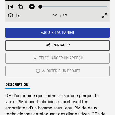
Loaded
:
Restart
Seek
Play
1.47%
from
backward
1x
0:00
Current
2:32
Duration
/
beginning
10
Playback
Full
Time
seconds
Rate
Scree
AJOUTER AU PANIER
PARTAGER
TÉLÉCHARGER UN APERÇU
AJOUTER À UN PROJET
DESCRIPTION
GP d'un liquide que l'on verse sur une plaque de
verre. PM d'une technicienne prélevant les
empreintes d'un homme sous l'eau. PM de deux
techniciennes cataloguant des diapositives. GPs de