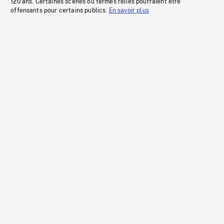
120 ans. Certaines scènes ou termes reliés pourraient être
offensants pour certains publics.
En savoir plus