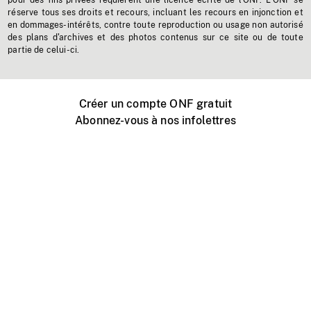
pour des fins privées requièrent une licence écrite de l'ONF. L'ONF se
réserve tous ses droits et recours, incluant les recours en injonction et
en dommages-intérêts, contre toute reproduction ou usage non autorisé
des plans d'archives et des photos contenus sur ce site ou de toute
partie de celui-ci.
Créer un compte ONF gratuit
Abonnez-vous à nos infolettres
Événements ONF près de chez vous
Créer avec l’ONF
Organiser une projection publique
À propos de ce site
Centre d'aide
Contactez-nous
Espace Média
Emplois