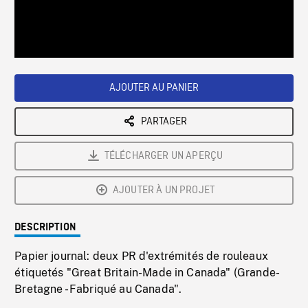
/
Loaded
:
Playback
0%
Rate
AJOUTER AU PANIER
PARTAGER
TÉLÉCHARGER UN APERÇU
AJOUTER À UN PROJET
DESCRIPTION
Papier journal: deux PR d'extrémités de rouleaux
étiquetés "Great Britain-Made in Canada" (Grande-
Bretagne - Fabriqué au Canada".