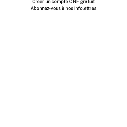
Créer un compte ONF gratuit
Abonnez-vous à nos infolettres
Événements ONF près de chez vous
Créer avec l’ONF
Organiser une projection publique
À propos de ce site
Centre d'aide
Contactez-nous
Espace Média
Emplois
ONF.ca
Production
Distribution
Éducation
Blogue ONF