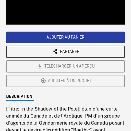
/
Loaded
:
Playback
0%
Rate
AJOUTER AU PANIER
PARTAGER
TÉLÉCHARGER UN APERÇU
AJOUTER À UN PROJET
DESCRIPTION
[Titre: In the Shadow of the Pole]: plan d'une carte
animée du Canada et de l'Arctique. PM d'un groupe
d'agents de la Gendarmerie royale du Canada posant
devant le navire d'expédition "Boethic" avant