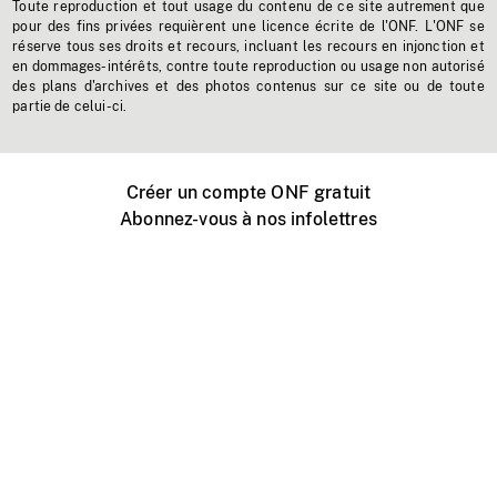
Toute reproduction et tout usage du contenu de ce site autrement que
pour des fins privées requièrent une licence écrite de l'ONF. L'ONF se
réserve tous ses droits et recours, incluant les recours en injonction et
en dommages-intérêts, contre toute reproduction ou usage non autorisé
des plans d'archives et des photos contenus sur ce site ou de toute
partie de celui-ci.
Créer un compte ONF gratuit
Abonnez-vous à nos infolettres
Événements ONF près de chez vous
Créer avec l’ONF
Organiser une projection publique
À propos de ce site
Centre d'aide
Contactez-nous
Espace Média
Emplois