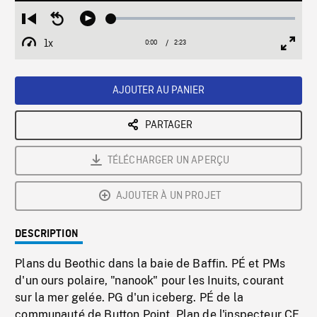
Loaded
:
Restart
Seek
Play
1.54%
from
backward
1x
0:00
Current
2:23
Duration
/
beginning
10
Playback
Full
Time
seconds
Rate
Scree
AJOUTER AU PANIER
PARTAGER
TÉLÉCHARGER UN APERÇU
AJOUTER À UN PROJET
DESCRIPTION
Plans du Beothic dans la baie de Baffin. PÉ et PMs
d'un ours polaire, "nanook" pour les Inuits, courant
sur la mer gelée. PG d'un iceberg. PÉ de la
communauté de Button Point. Plan de l'inspecteur CE