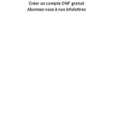
Créer un compte ONF gratuit
Abonnez-vous à nos infolettres
Événements ONF près de chez vous
Créer avec l’ONF
Organiser une projection publique
À propos de ce site
Centre d'aide
Contactez-nous
Espace Média
Emplois
ONF.ca
Production
Distribution
Éducation
Blogue ONF