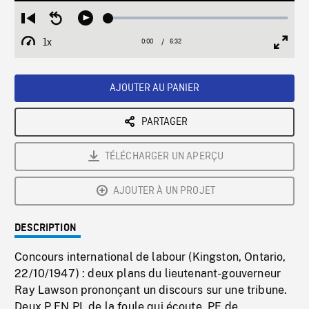
Loaded
:
Restart
Seek
Play
0.57%
from
backward
1x
0:00
Current
6:32
Duration
/
beginning
10
Playback
Full
Time
seconds
Rate
Scree
AJOUTER AU PANIER
PARTAGER
TÉLÉCHARGER UN APERÇU
AJOUTER À UN PROJET
DESCRIPTION
Concours international de labour (Kingston, Ontario,
22/10/1947) : deux plans du lieutenant-gouverneur
Ray Lawson prononçant un discours sur une tribune.
Deux P EN PL de la foule qui écoute. PE de