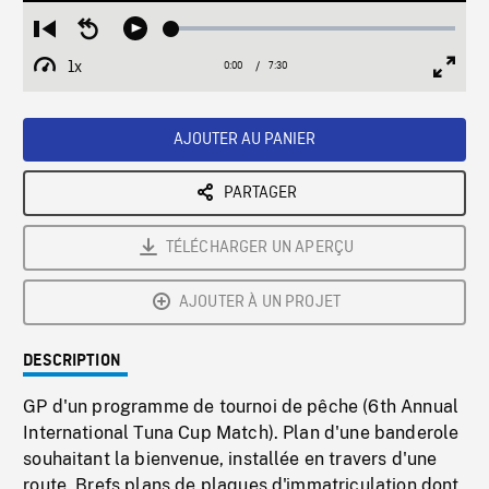
Loaded
:
Restart
Seek
Play
0.50%
from
backward
1x
0:00
Current
7:30
Duration
/
beginning
10
Playback
Full
Time
seconds
Rate
Scree
AJOUTER AU PANIER
PARTAGER
TÉLÉCHARGER UN APERÇU
AJOUTER À UN PROJET
DESCRIPTION
GP d'un programme de tournoi de pêche (6th Annual
International Tuna Cup Match). Plan d'une banderole
souhaitant la bienvenue, installée en travers d'une
route. Brefs plans de plaques d'immatriculation dont