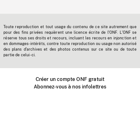
Toute reproduction et tout usage du contenu de ce site autrement que
pour des fins privées requièrent une licence écrite de l'ONF. L'ONF se
réserve tous ses droits et recours, incluant les recours en injonction et
en dommages-intérêts, contre toute reproduction ou usage non autorisé
des plans d'archives et des photos contenus sur ce site ou de toute
partie de celui-ci.
Créer un compte ONF gratuit
Abonnez-vous à nos infolettres
Événements ONF près de chez vous
Créer avec l’ONF
Organiser une projection publique
À propos de ce site
Centre d'aide