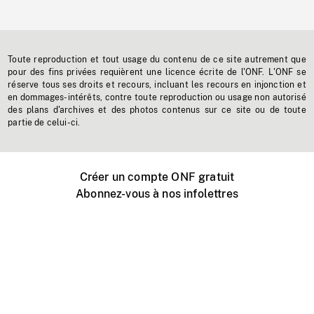
Toute reproduction et tout usage du contenu de ce site autrement que
pour des fins privées requièrent une licence écrite de l'ONF. L'ONF se
réserve tous ses droits et recours, incluant les recours en injonction et
en dommages-intérêts, contre toute reproduction ou usage non autorisé
des plans d'archives et des photos contenus sur ce site ou de toute
partie de celui-ci.
Créer un compte ONF gratuit
Abonnez-vous à nos infolettres
Événements ONF près de chez vous
Créer avec l’ONF
Organiser une projection publique
À propos de ce site
Centre d'aide