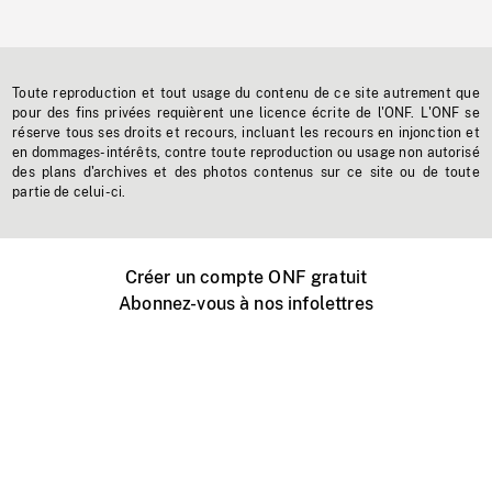
Toute reproduction et tout usage du contenu de ce site autrement que
pour des fins privées requièrent une licence écrite de l'ONF. L'ONF se
réserve tous ses droits et recours, incluant les recours en injonction et
en dommages-intérêts, contre toute reproduction ou usage non autorisé
des plans d'archives et des photos contenus sur ce site ou de toute
partie de celui-ci.
Créer un compte ONF gratuit
Abonnez-vous à nos infolettres
Événements ONF près de chez vous
Créer avec l’ONF
Organiser une projection publique
À propos de ce site
Centre d'aide