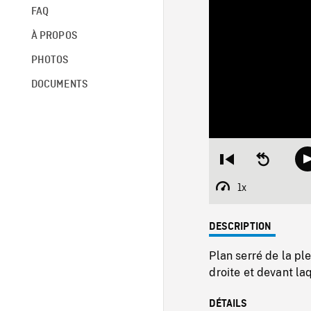
FAQ
À PROPOS
PHOTOS
DOCUMENTS
Restart
Seek
from
backward
beginning
10
1x
Playback
seconds
Rate
DESCRIPTION
Plan serré de la pl
droite et devant la
DÉTAILS