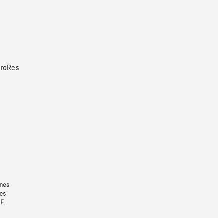
roRes
gnes
les
F.