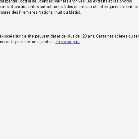
uspendu l’octroi de licences pour les archives, les extraits et les photos
ants et participantes autochtones à des clients ou clientes qui ne s’identifie
res des Premières Nations, Inuit ou Métis).
 exposés sur ce site peuvent dater de plus de 120 ans. Certaines scènes ou t
fensants pour certains publics.
En savoir plus