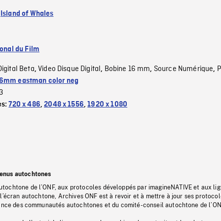
:
Island of Whales
ional du Film
Digital Beta
Video Disque Digital
Bobine 16 mm
Source Numérique
P
,
,
,
,
6mm eastman color neg
3
es:
720 x 486
,
2048 x 1556
,
1920 x 1080
tenus autochtones
tochtone de l’ONF, aux protocoles développés par imagineNATIVE et aux li
l’écran autochtone, Archives ONF est à revoir et à mettre à jour ses protoco
stance des communautés autochtones et du comité-conseil autochtone de l’ON