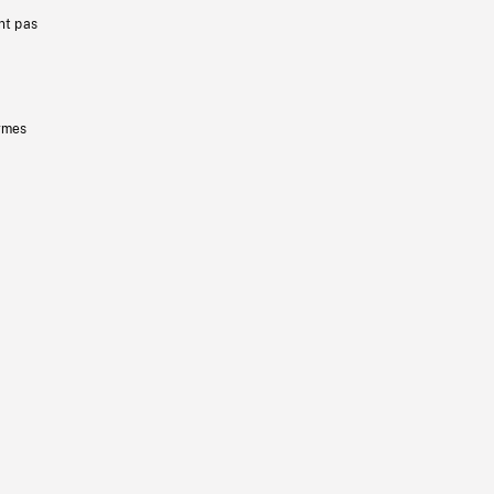
nt pas
ermes