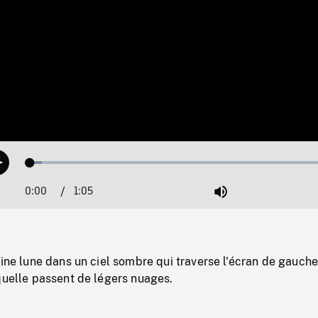
Loaded
:
Play
3.80%
0:00
Current
1:05
Duration
/
Mute
Time
eine lune dans un ciel sombre qui traverse l'écran de gauche
quelle passent de légers nuages.