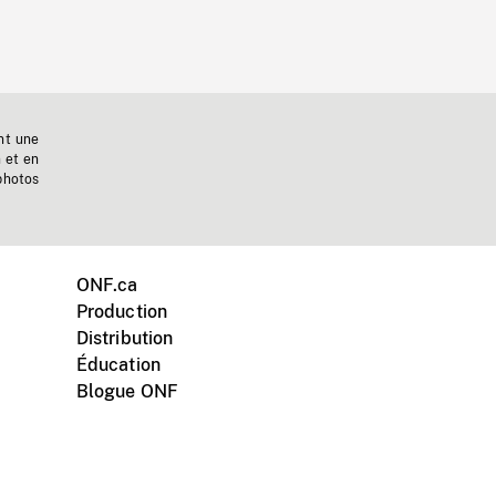
nt une
n et en
photos
ONF.ca
Production
Distribution
Éducation
Blogue ONF