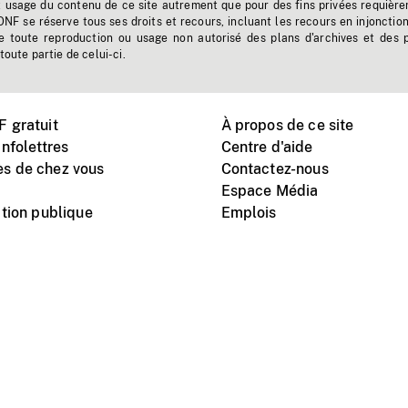
t usage du contenu de ce site autrement que pour des fins privées requière
'ONF se réserve tous ses droits et recours, incluant les recours en injonctio
e toute reproduction ou usage non autorisé des plans d'archives et des 
toute partie de celui-ci.
 gratuit
À propos de ce site
nfolettres
Centre d'aide
s de chez vous
Contactez-nous
Espace Média
tion publique
Emplois
Instagram
Vimeo
X
télé