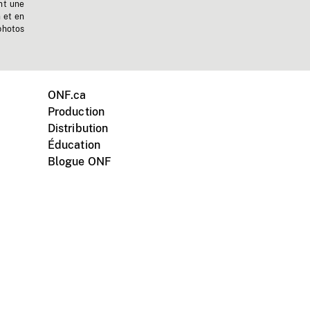
nt une
n et en
photos
ONF.ca
Production
Distribution
Éducation
Blogue ONF