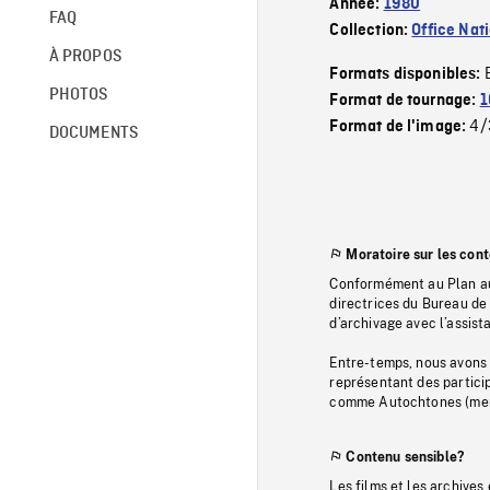
Année:
1980
FAQ
Collection:
Office Nat
À PROPOS
Formats disponibles:
PHOTOS
Format de tournage:
1
4/
Format de l'image:
DOCUMENTS
Moratoire sur les con
Conformément au Plan au
directrices du Bureau de 
d’archivage avec l’assi
Entre-temps, nous avons s
représentant des particip
comme Autochtones (memb
Contenu sensible?
Les films et les archives