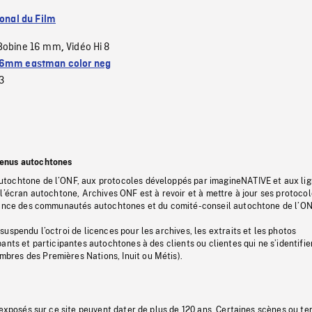
ional du Film
Bobine 16 mm
Vidéo Hi 8
,
6mm eastman color neg
3
tenus autochtones
tochtone de l’ONF, aux protocoles développés par imagineNATIVE et aux li
l’écran autochtone, Archives ONF est à revoir et à mettre à jour ses protoco
stance des communautés autochtones et du comité-conseil autochtone de l’ON
uspendu l’octroi de licences pour les archives, les extraits et les photos
ants et participantes autochtones à des clients ou clientes qui ne s’identifie
res des Premières Nations, Inuit ou Métis).
 exposés sur ce site peuvent dater de plus de 120 ans. Certaines scènes ou t