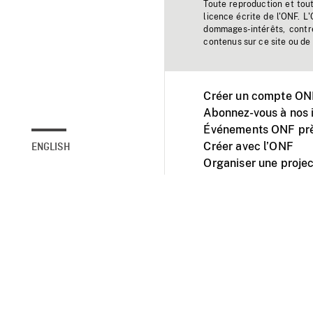
Toute reproduction et tou
licence écrite de l'ONF. L
dommages-intérêts, contr
contenus sur ce site ou de 
Créer un compte ONF
Abonnez-vous à nos i
Événements ONF prè
Créer avec l’ONF
ENGLISH
Organiser une projec
Facebook
Youtube
L'ONF sur mobile et 