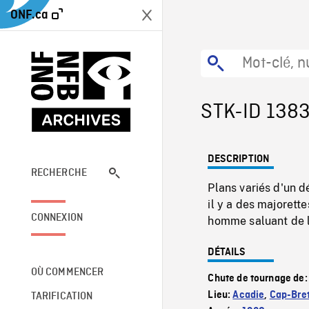
ONF.ca
STK-ID 138
DESCRIPTION
RECHERCHE
Plans variés d'un d
il y a des majorett
CONNEXION
homme saluant de l'
DÉTAILS
OÙ COMMENCER
Chute de tournage de
Lieu:
Acadie
,
Cap-Bret
TARIFICATION