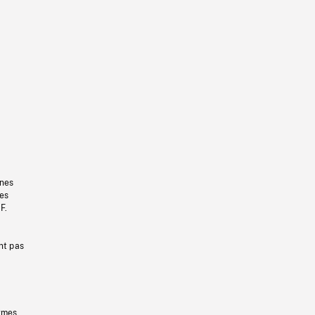
gnes
les
F.
nt pas
ermes