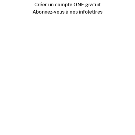
Créer un compte ONF gratuit
Abonnez-vous à nos infolettres
Événements ONF près de chez vous
Créer avec l’ONF
Organiser une projection publique
À propos de ce site
Centre d'aide
Contactez-nous
Espace Média
Emplois
ONF.ca
Production
Distribution
Éducation
Blogue ONF