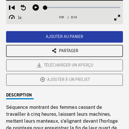
Loaded
:
Restart
Seek
Play
0.18%
from
backward
1x
0:00
Current
21:16
Duration
/
beginning
10
Playback
Full
Time
seconds
Rate
Scree
AJOUTER AU PANIER
PARTAGER
TÉLÉCHARGER UN APERÇU
AJOUTER À UN PROJET
DESCRIPTION
Séquence montrant des femmes cessant de
travailler à cinq heures, laissant leurs machines,
mettant leurs manteaux, s'alignant devant l'horloge
de pointage pour enregistrer la fin de leur quart de