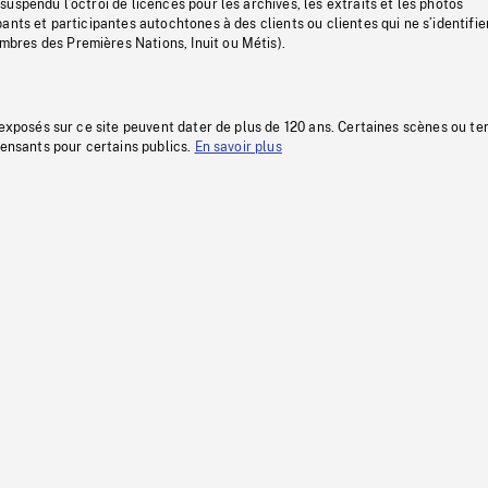
uspendu l’octroi de licences pour les archives, les extraits et les photos
ants et participantes autochtones à des clients ou clientes qui ne s’identifie
res des Premières Nations, Inuit ou Métis).
 exposés sur ce site peuvent dater de plus de 120 ans. Certaines scènes ou t
fensants pour certains publics.
En savoir plus