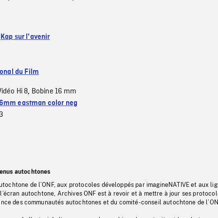
:
Kap sur l'avenir
ional du Film
Vidéo Hi 8
Bobine 16 mm
,
6mm eastman color neg
3
tenus autochtones
tochtone de l’ONF, aux protocoles développés par imagineNATIVE et aux li
l’écran autochtone, Archives ONF est à revoir et à mettre à jour ses protoco
stance des communautés autochtones et du comité-conseil autochtone de l’ON