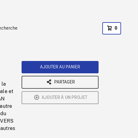
recherche
0
AJOUTER AU PANIER
PARTAGER
 la
ale et
AJOUTER À UN PROJET
AN
'autre
 du
N VERS
 autres