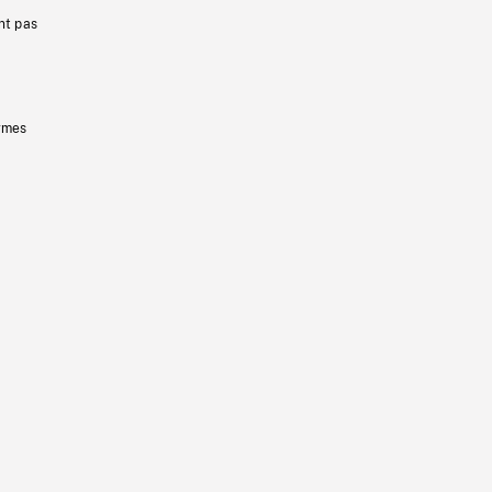
nt pas
ermes