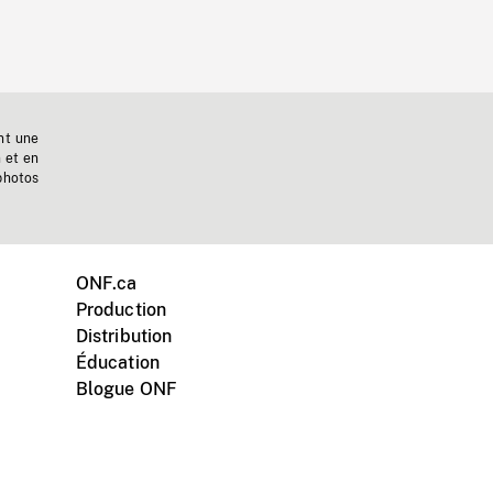
nt une
n et en
photos
ONF.ca
Production
Distribution
Éducation
Blogue ONF