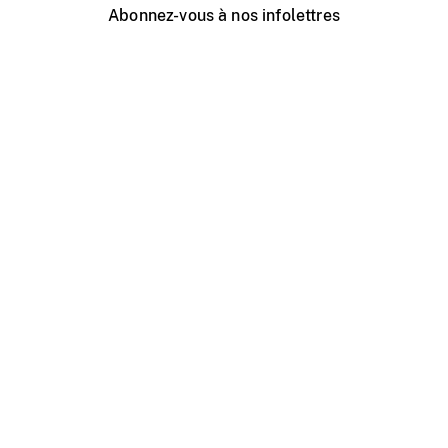
Abonnez-vous à nos infolettres
Événements ONF près de chez vous
Créer avec l’ONF
Organiser une projection publique
À propos de ce site
Centre d'aide
Contactez-nous
Espace Média
Emplois
ONF.ca
Production
Distribution
Éducation
Blogue ONF