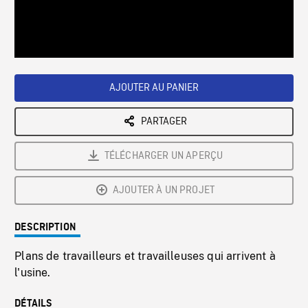
/
Loaded
:
Playback
0%
Rate
AJOUTER AU PANIER
PARTAGER
TÉLÉCHARGER UN APERÇU
AJOUTER À UN PROJET
DESCRIPTION
Plans de travailleurs et travailleuses qui arrivent à
l'usine.
DÉTAILS