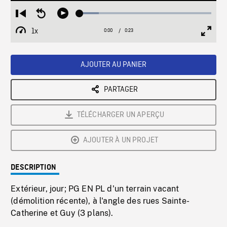
Loaded
:
Restart
Seek
Play
14.45%
from
backward
1x
0:00
Current
0:23
Duration
/
beginning
10
Playback
Full
Time
seconds
Rate
Scree
AJOUTER AU PANIER
PARTAGER
TÉLÉCHARGER UN APERÇU
AJOUTER À UN PROJET
DESCRIPTION
Extérieur, jour; PG EN PL d'un terrain vacant
(démolition récente), à l'angle des rues Sainte-
Catherine et Guy (3 plans).