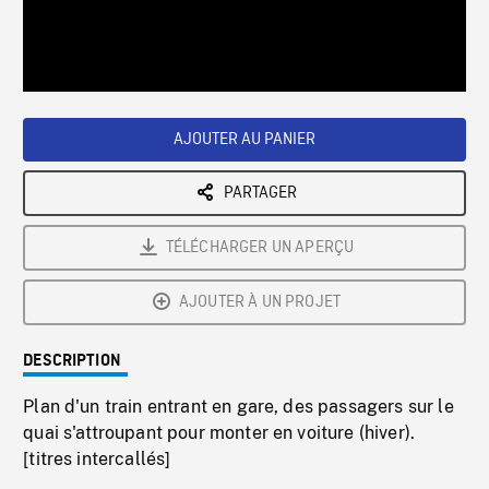
/
Loaded
:
Playback
0%
Rate
AJOUTER AU PANIER
PARTAGER
TÉLÉCHARGER UN APERÇU
AJOUTER À UN PROJET
DESCRIPTION
Plan d'un train entrant en gare, des passagers sur le
quai s'attroupant pour monter en voiture (hiver).
[titres intercallés]