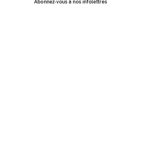
Abonnez-vous à nos infolettres
Événements ONF près de chez vous
Créer avec l’ONF
Organiser une projection publique
À propos de ce site
Centre d'aide
Contactez-nous
Espace Média
Emplois
ONF.ca
Production
Distribution
Éducation
Blogue ONF