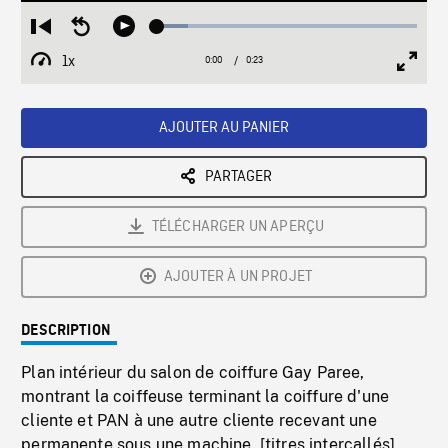
Loaded
:
Restart
Seek
Play
11.75%
from
backward
1x
0:00
Current
0:23
Duration
/
beginning
10
Playback
Full
Time
seconds
Rate
Scree
AJOUTER AU PANIER
PARTAGER
TÉLÉCHARGER UN APERÇU
AJOUTER À UN PROJET
DESCRIPTION
Plan intérieur du salon de coiffure Gay Paree,
montrant la coiffeuse terminant la coiffure d'une
cliente et PAN à une autre cliente recevant une
permanente sous une machine. [titres intercallés]