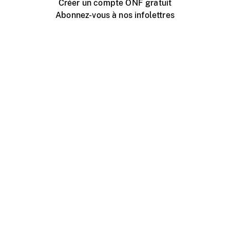
Créer un compte ONF gratuit
Abonnez-vous à nos infolettres
Événements ONF près de chez vous
Créer avec l’ONF
Organiser une projection publique
À propos de ce site
Centre d'aide
Contactez-nous
Espace Média
Emplois
ONF.ca
Production
Distribution
Éducation
Blogue ONF