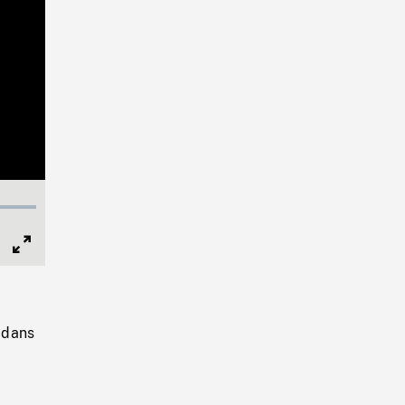
Full
Screen
e dans