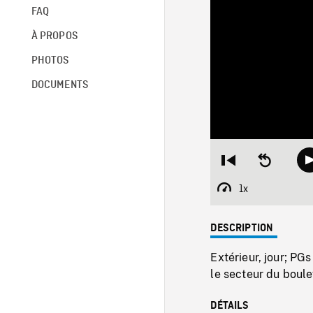
FAQ
À PROPOS
PHOTOS
DOCUMENTS
Restart
Seek
from
backward
beginning
10
1x
Playback
seconds
Rate
DESCRIPTION
Extérieur, jour; PG
le secteur du boule
DÉTAILS