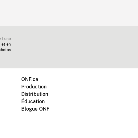
nt une
n et en
photos
ONF.ca
Production
Distribution
Éducation
Blogue ONF