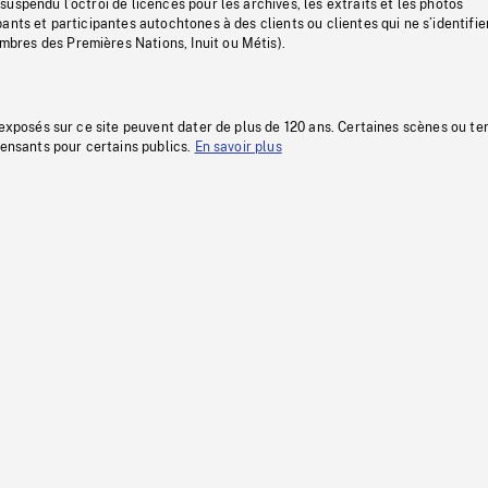
uspendu l’octroi de licences pour les archives, les extraits et les photos
ants et participantes autochtones à des clients ou clientes qui ne s’identifie
res des Premières Nations, Inuit ou Métis).
 exposés sur ce site peuvent dater de plus de 120 ans. Certaines scènes ou t
fensants pour certains publics.
En savoir plus