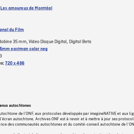
:
Les amoureux de Montréal
ional du Film
Bobine 35 mm
Video Disque Digital
Digital Beta
,
,
5mm eastman color neg
3
es:
720 x 486
tenus autochtones
tochtone de l’ONF, aux protocoles développés par imagineNATIVE et aux li
l’écran autochtone, Archives ONF est à revoir et à mettre à jour ses protoco
stance des communautés autochtones et du comité-conseil autochtone de l’ON