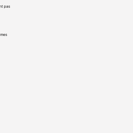
nt pas
ermes