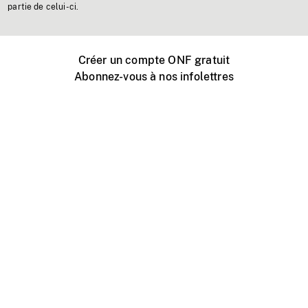
partie de celui-ci.
Créer un compte ONF gratuit
Abonnez-vous à nos infolettres
Événements ONF près de chez vous
Créer avec l’ONF
Organiser une projection publique
À propos de ce site
Centre d'aide
Contactez-nous
Espace Média
Emplois
ONF.ca
Production