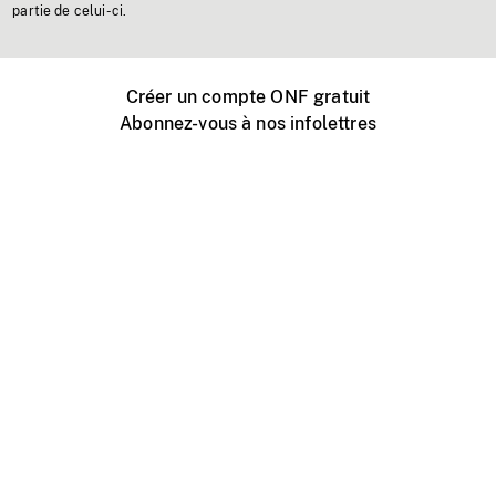
partie de celui-ci.
Créer un compte ONF gratuit
Abonnez-vous à nos infolettres
Événements ONF près de chez vous
Créer avec l’ONF
Organiser une projection publique
À propos de ce site
Centre d'aide
Contactez-nous
Espace Média
Emplois
ONF.ca
Production