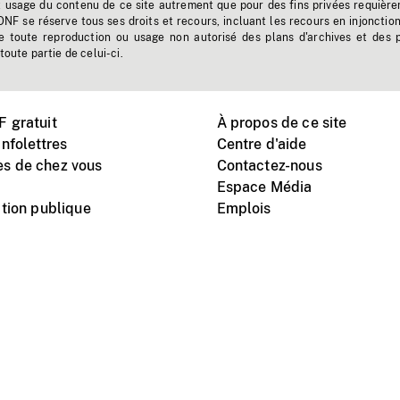
t usage du contenu de ce site autrement que pour des fins privées requière
'ONF se réserve tous ses droits et recours, incluant les recours en injonctio
e toute reproduction ou usage non autorisé des plans d'archives et des 
toute partie de celui-ci.
 gratuit
À propos de ce site
nfolettres
Centre d'aide
s de chez vous
Contactez-nous
Espace Média
tion publique
Emplois
Instagram
Vimeo
X
télé