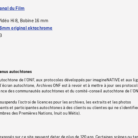
ional du Film
Vidéo Hi 8
Bobine 16 mm
,
6mm original ektachrome
3
tenus autochtones
tochtone de l’ONF, aux protocoles développés par imagineNATIVE et aux li
l’écran autochtone, Archives ONF est à revoir et à mettre à jour ses protoco
stance des communautés autochtones et du comité-conseil autochtone de l’ON
uspendu l’octroi de licences pour les archives, les extraits et les photos
ants et participantes autochtones à des clients ou clientes qui ne s’identifie
res des Premières Nations, Inuit ou Métis).
 exposés sur ce site peuvent dater de plus de 120 ans. Certaines scènes ou t