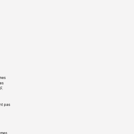
gnes
les
F.
nt pas
ermes