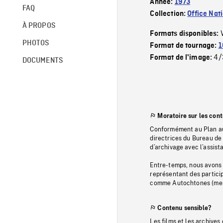
Année:
1973
FAQ
Collection:
Office Nat
À PROPOS
Formats disponibles:
PHOTOS
Format de tournage:
1
4/
Format de l'image:
DOCUMENTS
Moratoire sur les con
Conformément au Plan au
directrices du Bureau de 
d’archivage avec l’assi
Entre-temps, nous avons s
représentant des particip
comme Autochtones (memb
Contenu sensible?
Les films et les archives