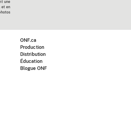
nt une
n et en
photos
ONF.ca
Production
Distribution
Éducation
Blogue ONF