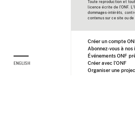
Toute reproduction et tou
licence écrite de l'ONF. L
dommages-intérêts, contr
contenus sur ce site ou de 
Créer un compte ONF
Abonnez-vous à nos i
Événements ONF prè
Créer avec l’ONF
ENGLISH
Organiser une projec
Facebook
Youtube
L'ONF sur mobile et 