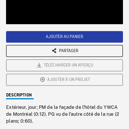
/
Loaded
:
Playback
0%
Rate
AJOUTER AU PANIER
PARTAGER
TÉLÉCHARGER UN APERÇU
AJOUTER À UN PROJET
DESCRIPTION
Extérieur, jour; PM de la façade de l'hôtel du YWCA
de Montréal (0:12). PG vu de l'autre côté de la rue (2
plans; 0:60).