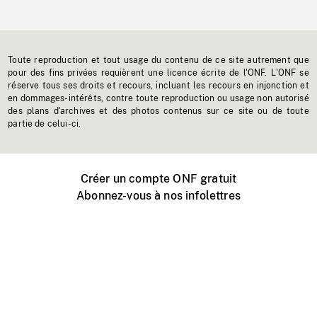
Toute reproduction et tout usage du contenu de ce site autrement que
pour des fins privées requièrent une licence écrite de l'ONF. L'ONF se
réserve tous ses droits et recours, incluant les recours en injonction et
en dommages-intérêts, contre toute reproduction ou usage non autorisé
des plans d'archives et des photos contenus sur ce site ou de toute
partie de celui-ci.
Créer un compte ONF gratuit
Abonnez-vous à nos infolettres
Événements ONF près de chez vous
Créer avec l’ONF
Organiser une projection publique
À propos de ce site
Centre d'aide