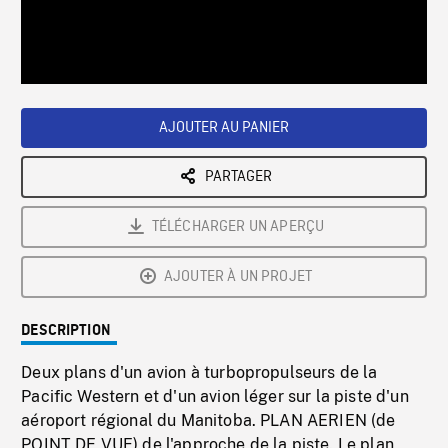
/
Loaded
:
Playback
0%
Rate
AJOUTER AU PANIER
PARTAGER
TÉLÉCHARGER UN APERÇU
AJOUTER À UN PROJET
DESCRIPTION
Deux plans d'un avion à turbopropulseurs de la
Pacific Western et d'un avion léger sur la piste d'un
aéroport régional du Manitoba. PLAN AERIEN (de
POINT DE VUE) de l'approche de la piste. Le plan