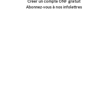
Créer un compte ONF gratuit
Abonnez-vous à nos infolettres
Événements ONF près de chez vous
Créer avec l’ONF
Organiser une projection publique
À propos de ce site
Centre d'aide
Contactez-nous
Espace Média
Emplois
ONF.ca
Production
Distribution
Éducation
Blogue ONF