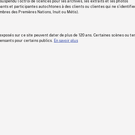
uspendu l’octroi de licences pour les archives, les extraits et les photos
ants et participantes autochtones à des clients ou clientes qui ne s’identifie
res des Premières Nations, Inuit ou Métis).
 exposés sur ce site peuvent dater de plus de 120 ans. Certaines scènes ou t
fensants pour certains publics.
En savoir plus