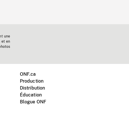
nt une
n et en
photos
ONF.ca
Production
Distribution
Éducation
Blogue ONF