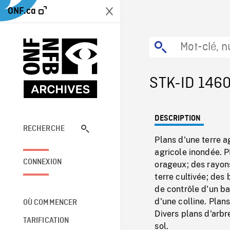
ONF.ca
STK-ID 146
DESCRIPTION
RECHERCHE
Plans d'une terre a
agricole inondée. 
CONNEXION
orageux; des rayons
terre cultivée; des
de contrôle d'un bar
d'une colline. Plans
OÙ COMMENCER
Divers plans d'arbr
TARIFICATION
sol.