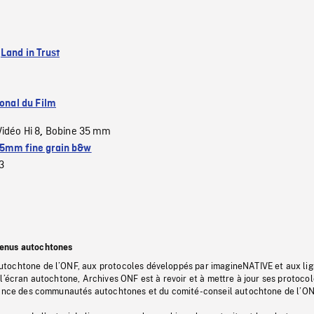
:
Land in Trust
ional du Film
Vidéo Hi 8
Bobine 35 mm
,
5mm fine grain b&w
3
tenus autochtones
tochtone de l’ONF, aux protocoles développés par imagineNATIVE et aux li
l’écran autochtone, Archives ONF est à revoir et à mettre à jour ses protoco
stance des communautés autochtones et du comité-conseil autochtone de l’ON