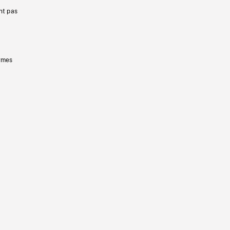
nt pas
ermes