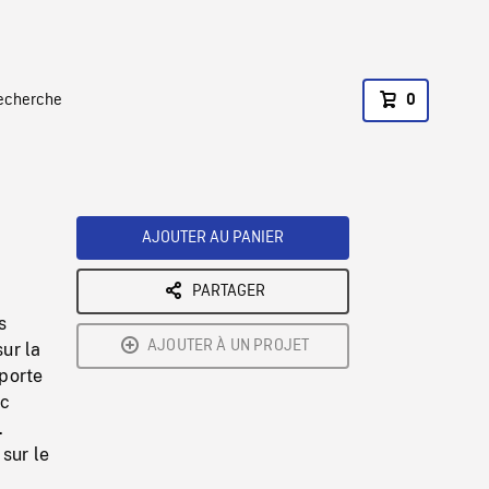
recherche
0
AJOUTER AU PANIER
PARTAGER
e
s
AJOUTER À UN PROJET
sur la
 porte
nc
.
sur le