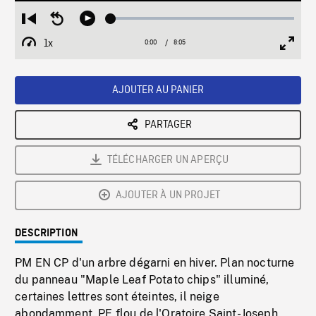
Loaded
:
Restart
Seek
Play
0.46%
from
backward
1x
0:00
Current
8:05
Duration
/
beginning
10
Playback
Full
Time
seconds
Rate
Scree
AJOUTER AU PANIER
PARTAGER
TÉLÉCHARGER UN APERÇU
AJOUTER À UN PROJET
DESCRIPTION
PM EN CP d'un arbre dégarni en hiver. Plan nocturne
du panneau "Maple Leaf Potato chips" illuminé,
certaines lettres sont éteintes, il neige
abondamment. PE flou de l'Oratoire Saint-Joseph,