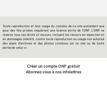
Toute reproduction et tout usage du contenu de ce site autrement que
pour des fins privées requièrent une licence écrite de l'ONF. L'ONF se
réserve tous ses droits et recours, incluant les recours en injonction et
en dommages-intérêts, contre toute reproduction ou usage non autorisé
des plans d'archives et des photos contenus sur ce site ou de toute
partie de celui-ci.
Créer un compte ONF gratuit
Abonnez-vous à nos infolettres
Événements ONF près de chez vous
Créer avec l’ONF
Organiser une projection publique
À propos de ce site