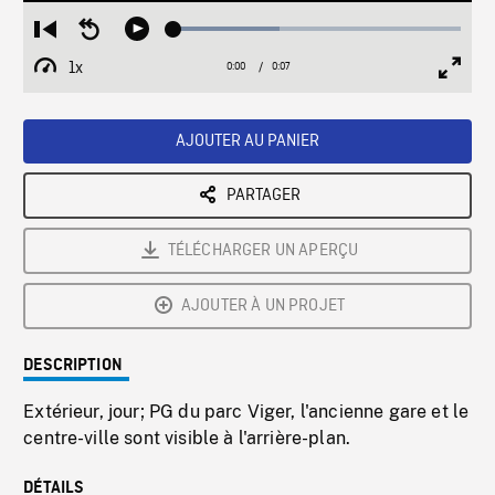
Loaded
:
Restart
Seek
Play
36.78%
from
backward
1x
0:00
Current
0:07
Duration
/
beginning
10
Playback
Full
Time
seconds
Rate
Scree
AJOUTER AU PANIER
PARTAGER
TÉLÉCHARGER UN APERÇU
AJOUTER À UN PROJET
DESCRIPTION
Extérieur, jour; PG du parc Viger, l'ancienne gare et le
centre-ville sont visible à l'arrière-plan.
DÉTAILS