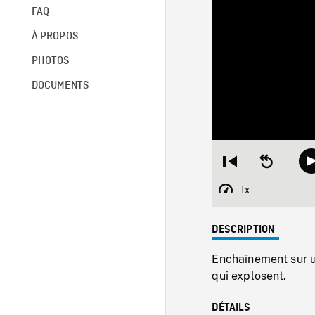
FAQ
À PROPOS
PHOTOS
DOCUMENTS
Restart
Seek
from
backward
beginning
10
1x
Playback
seconds
Rate
DESCRIPTION
Enchaînement sur 
qui explosent.
DÉTAILS