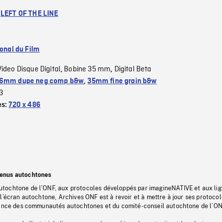
:
LEFT OF THE LINE
ional du Film
Video Disque Digital
Bobine 35 mm
Digital Beta
,
,
6mm dupe neg comp b&w
,
35mm fine grain b&w
3
es:
720 x 486
tenus autochtones
tochtone de l’ONF, aux protocoles développés par imagineNATIVE et aux li
l’écran autochtone, Archives ONF est à revoir et à mettre à jour ses protoco
stance des communautés autochtones et du comité-conseil autochtone de l’ON