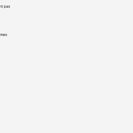
nt pas
ermes