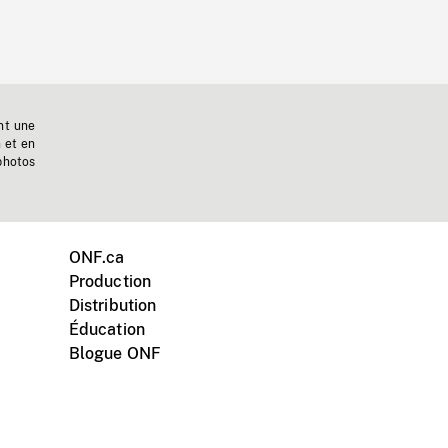
nt une
n et en
photos
ONF.ca
Production
Distribution
Éducation
Blogue ONF