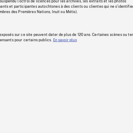
uspendu l’octroi de licences pour les archives, les extraits et les photos
ants et participantes autochtones à des clients ou clientes qui ne s’identifie
res des Premières Nations, Inuit ou Métis).
 exposés sur ce site peuvent dater de plus de 120 ans. Certaines scènes ou t
fensants pour certains publics.
En savoir plus