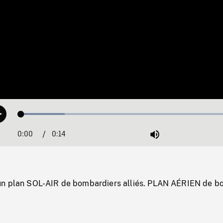
Loaded
:
Play
19.67%
0:00
Current
0:14
Duration
/
Mute
Time
un plan SOL-AIR de bombardiers alliés. PLAN AÉRIEN de 