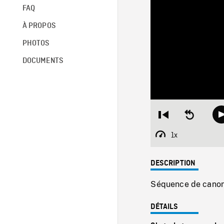
FAQ
À PROPOS
PHOTOS
DOCUMENTS
Restart
Seek
from
backward
beginning
10
1x
Playback
seconds
Rate
DESCRIPTION
Séquence de canons 
DÉTAILS