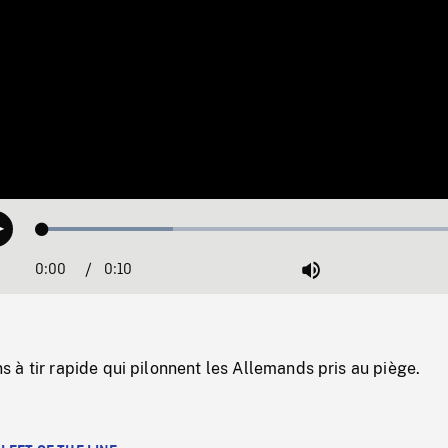
Loaded
:
Play
29.18%
0:00
Current
0:10
Duration
/
Mute
Time
à tir rapide qui pilonnent les Allemands pris au piège.