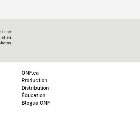
nt une
n et en
photos
ONF.ca
Production
Distribution
Éducation
Blogue ONF