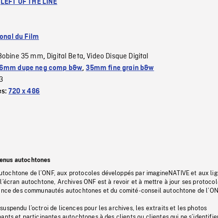
:
LEFT OF THE LINE
ional du Film
Bobine 35 mm
Digital Beta
Video Disque Digital
,
,
6mm dupe neg comp b&w
,
35mm fine grain b&w
3
es:
720 x 486
tenus autochtones
tochtone de l’ONF, aux protocoles développés par imagineNATIVE et aux li
l’écran autochtone, Archives ONF est à revoir et à mettre à jour ses protoco
stance des communautés autochtones et du comité-conseil autochtone de l’ON
uspendu l’octroi de licences pour les archives, les extraits et les photos
ants et participantes autochtones à des clients ou clientes qui ne s’identifie