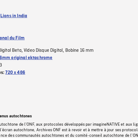
:
Lions in India
ional du Film
Digital Beta
Video Disque Digital
Bobine 16 mm
,
,
6mm original ektachrome
3
es:
720 x 486
tenus autochtones
tochtone de l’ONF, aux protocoles développés par imagineNATIVE et aux li
l’écran autochtone, Archives ONF est à revoir et à mettre à jour ses protoco
stance des communautés autochtones et du comité-conseil autochtone de l’ON