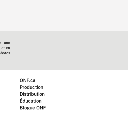
nt une
n et en
photos
ONF.ca
Production
Distribution
Éducation
Blogue ONF