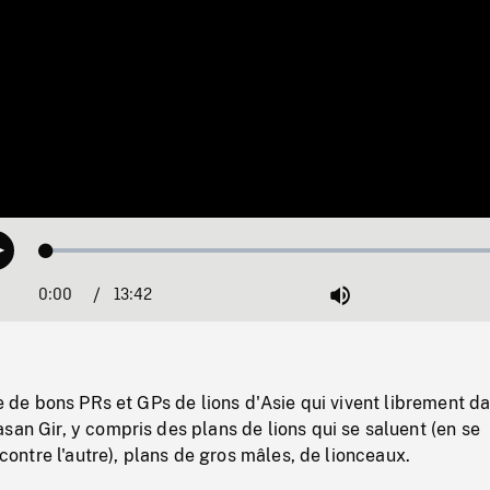
Loaded
:
Play
0.27%
0:00
Current
13:42
Duration
/
Mute
Time
rie de bons PRs et GPs de lions d'Asie qui vivent librement da
san Gir, y compris des plans de lions qui se saluent (en se
n contre l'autre), plans de gros mâles, de lionceaux.