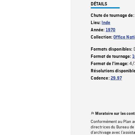
DÉTAILS
Chute de tournage de
Lieu:
Inde
Année:
1970
Collection:
Office Nat
Formats disponibles:
Format de tournage:
1
4/
Format de l'image:
Résolutions disponibl
Cadence:
29.97
Moratoire sur les con
Conformément au Plan au
directrices du Bureau de 
d’archivage avec l’assi