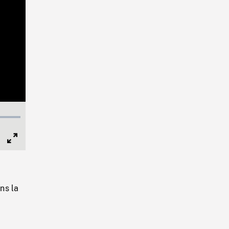
Full
Screen
ns la