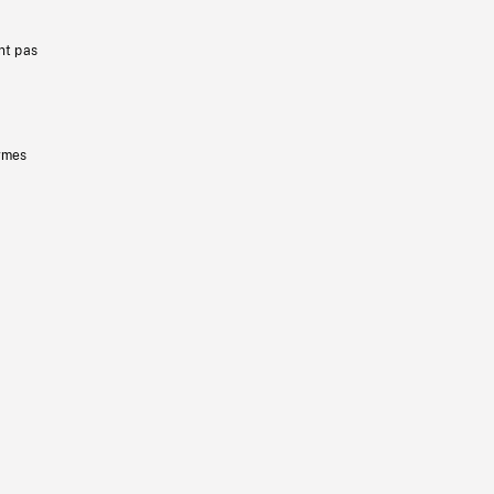
nt pas
ermes