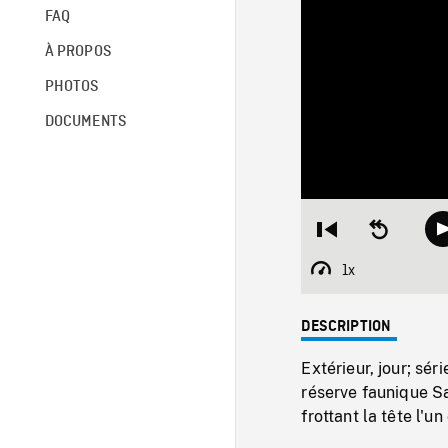
FAQ
À PROPOS
PHOTOS
DOCUMENTS
Restart
Seek
from
backward
beginning
10
1x
Playback
seconds
Rate
DESCRIPTION
Extérieur, jour; sé
réserve faunique Sa
frottant la tête l'u