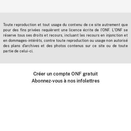
Toute reproduction et tout usage du contenu de ce site autrement que
pour des fins privées requièrent une licence écrite de l'ONF. L'ONF se
réserve tous ses droits et recours, incluant les recours en injonction et
en dommages-intérêts, contre toute reproduction ou usage non autorisé
des plans d'archives et des photos contenus sur ce site ou de toute
partie de celui-ci.
Créer un compte ONF gratuit
Abonnez-vous à nos infolettres
Événements ONF près de chez vous
Créer avec l’ONF
Organiser une projection publique
À propos de ce site
Centre d'aide