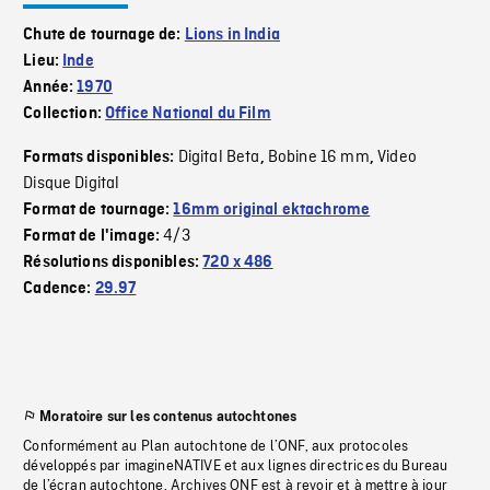
Chute de tournage de:
Lions in India
Lieu:
Inde
Année:
1970
Collection:
Office National du Film
Digital Beta
Bobine 16 mm
Video
Formats disponibles:
,
,
Disque Digital
Format de tournage:
16mm original ektachrome
4/3
Format de l'image:
Résolutions disponibles:
720 x 486
Cadence:
29.97
Moratoire sur les contenus autochtones
Conformément au Plan autochtone de l’ONF, aux protocoles
développés par imagineNATIVE et aux lignes directrices du Bureau
de l’écran autochtone, Archives ONF est à revoir et à mettre à jour