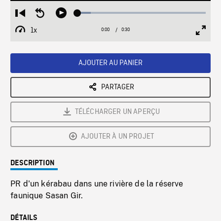
Loaded
:
Restart
Seek
Play
10.31%
from
backward
1x
0:00
Current
0:30
Duration
/
beginning
10
Playback
Full
Time
seconds
Rate
Scree
AJOUTER AU PANIER
PARTAGER
TÉLÉCHARGER UN APERÇU
AJOUTER À UN PROJET
DESCRIPTION
PR d'un kérabau dans une rivière de la réserve
faunique Sasan Gir.
DÉTAILS