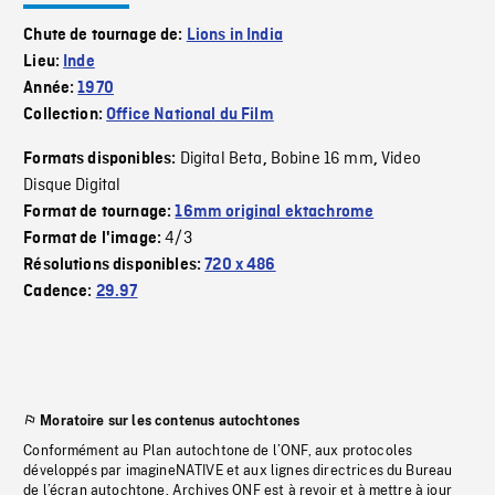
Chute de tournage de:
Lions in India
Lieu:
Inde
Année:
1970
Collection:
Office National du Film
Digital Beta
Bobine 16 mm
Video
Formats disponibles:
,
,
Disque Digital
Format de tournage:
16mm original ektachrome
4/3
Format de l'image:
Résolutions disponibles:
720 x 486
Cadence:
29.97
Moratoire sur les contenus autochtones
Conformément au Plan autochtone de l’ONF, aux protocoles
développés par imagineNATIVE et aux lignes directrices du Bureau
de l’écran autochtone, Archives ONF est à revoir et à mettre à jour