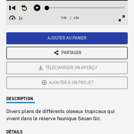
Loaded
:
Restart
Seek
Play
2.33%
from
backward
1x
0:00
Current
2:36
Duration
/
beginning
10
Playback
Full
Time
seconds
Rate
Scree
AJOUTER AU PANIER
PARTAGER
TÉLÉCHARGER UN APERÇU
AJOUTER À UN PROJET
DESCRIPTION
Divers plans de différents oiseaux tropicaux qui
vivent dans la réserve faunique Sasan Gir.
DÉTAILS