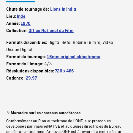
Chute de tournage de:
Lions in India
Lieu:
Inde
Année:
1970
Collection:
Office National du Film
Digital Beta
Bobine 16 mm
Video
Formats disponibles:
,
,
Disque Digital
Format de tournage:
16mm original ektachrome
4/3
Format de l'image:
Résolutions disponibles:
720 x 486
Cadence:
29.97
Moratoire sur les contenus autochtones
Conformément au Plan autochtone de l’ONF, aux protocoles
développés par imagineNATIVE et aux lignes directrices du Bureau
de l’écran autochtone, Archives ONF est à revoir et à mettre à jour