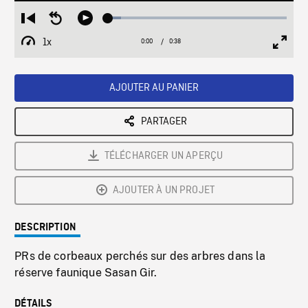
Loaded
:
Restart
Seek
Play
7.14%
from
backward
1x
0:00
Current
0:38
Duration
/
beginning
10
Playback
Full
Time
seconds
Rate
Scree
AJOUTER AU PANIER
PARTAGER
TÉLÉCHARGER UN APERÇU
AJOUTER À UN PROJET
DESCRIPTION
PRs de corbeaux perchés sur des arbres dans la
réserve faunique Sasan Gir.
DÉTAILS