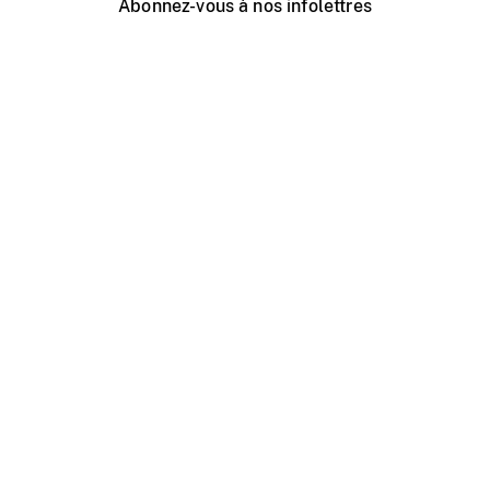
Abonnez-vous à nos infolettres
Événements ONF près de chez vous
Créer avec l’ONF
Organiser une projection publique
À propos de ce site
Centre d'aide
Contactez-nous
Espace Média
Emplois
ONF.ca
Production
Distribution
Éducation
Blogue ONF