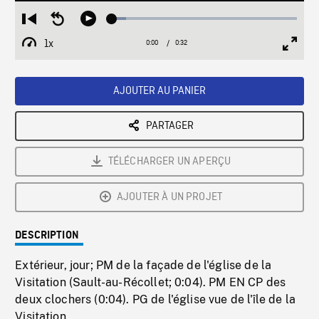
Loaded
:
Restart
Seek
Play
7.69%
from
backward
1x
0:00
Current
0:32
Duration
/
beginning
10
Playback
Full
Time
seconds
Rate
Scree
AJOUTER AU PANIER
PARTAGER
TÉLÉCHARGER UN APERÇU
AJOUTER À UN PROJET
DESCRIPTION
Extérieur, jour; PM de la façade de l'église de la
Visitation (Sault-au-Récollet; 0:04). PM EN CP des
deux clochers (0:04). PG de l'église vue de l'île de la
Visitation.