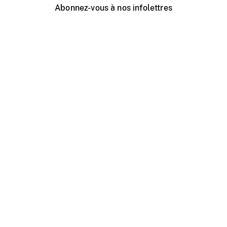
Abonnez-vous à nos infolettres
Événements ONF près de chez vous
Créer avec l’ONF
Organiser une projection publique
À propos de ce site
Centre d'aide
Contactez-nous
Espace Média
Emplois
ONF.ca
Production
Distribution
Éducation
Blogue ONF